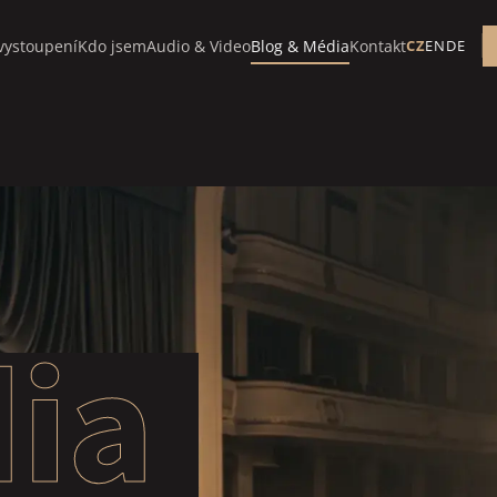
vystoupení
Kdo jsem
Audio & Video
Blog & Média
Kontakt
CZ
EN
DE
ia