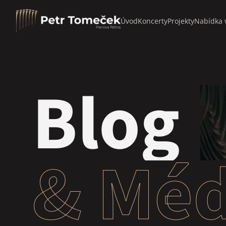
Úvod
Koncerty
Projekty
Nabídka 
Blog
& Méd