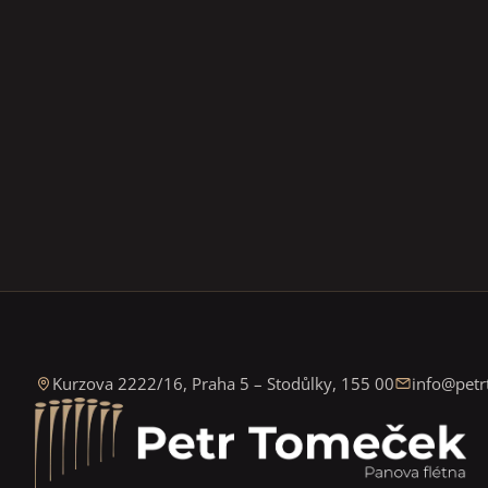
Kurzova 2222/16
,
Praha 5 – Stodůlky
,
155 00
info@petr